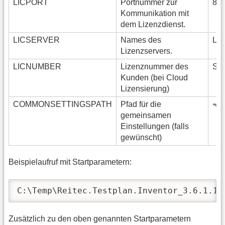
LICPORT
Portnummer zur
80
Kommunikation mit
dem Lizenzdienst.
LICSERVER
Names des
LO
Lizenzservers.
LICNUMBER
Lizenznummer des
Sd
Kunden (bei Cloud
Lizensierung)
COMMONSETTINGSPATH
Pfad für die
gemeinsamen
Einstellungen (falls
gewünscht)
Beispielaufruf mit Startparametern:
C:\Temp\Reitec.Testplan.Inventor_3.6.1.1.
Zusätzlich zu den oben genannten Startparametern