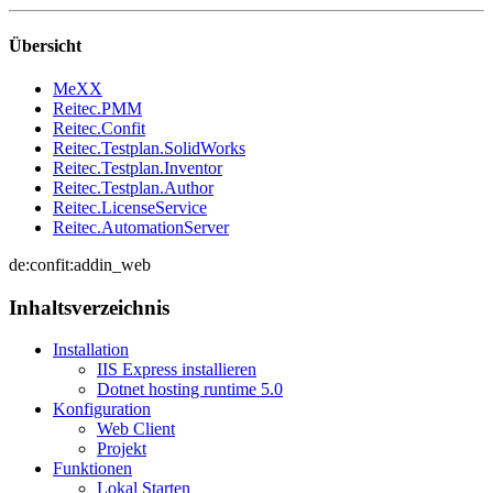
Übersicht
MeXX
Reitec.PMM
Reitec.Confit
Reitec.Testplan.SolidWorks
Reitec.Testplan.Inventor
Reitec.Testplan.Author
Reitec.LicenseService
Reitec.AutomationServer
de:confit:addin_web
Inhaltsverzeichnis
Installation
IIS Express installieren
Dotnet hosting runtime 5.0
Konfiguration
Web Client
Projekt
Funktionen
Lokal Starten