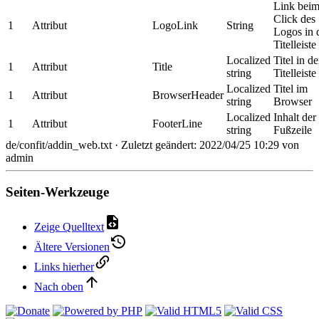
Link bei
Click des
1
Attribut
LogoLink
String
Logos in 
Titelleiste
Localized
Titel in de
1
Attribut
Title
string
Titelleiste
Localized
Titel im
1
Attribut
BrowserHeader
string
Browser
Localized
Inhalt der
1
Attribut
FooterLine
string
Fußzeile
de/confit/addin_web.txt
· Zuletzt geändert: 2022/04/25 10:29 von
admin
Seiten-Werkzeuge
Zeige Quelltext
Ältere Versionen
Links hierher
Nach oben