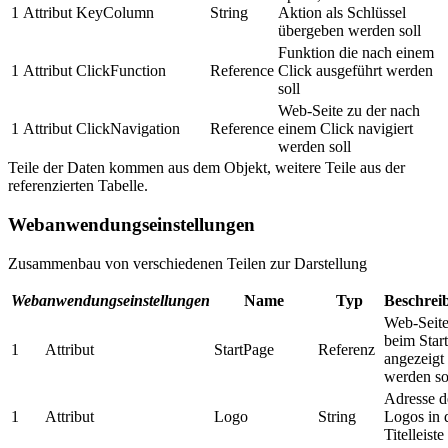
1
Attribut
KeyColumn
String
Aktion als Schlüssel
übergeben werden soll
Funktion die nach einem
1
Attribut
ClickFunction
Reference
Click ausgeführt werden
soll
Web-Seite zu der nach
1
Attribut
ClickNavigation
Reference
einem Click navigiert
werden soll
Teile der Daten kommen aus dem Objekt, weitere Teile aus der
referenzierten Tabelle.
Webanwendungseinstellungen
Zusammenbau von verschiedenen Teilen zur Darstellung
Webanwendungseinstellungen
Name
Typ
Beschrei
Web-Seite
beim Start
1
Attribut
StartPage
Referenz
angezeigt
werden so
Adresse d
1
Attribut
Logo
String
Logos in 
Titelleiste