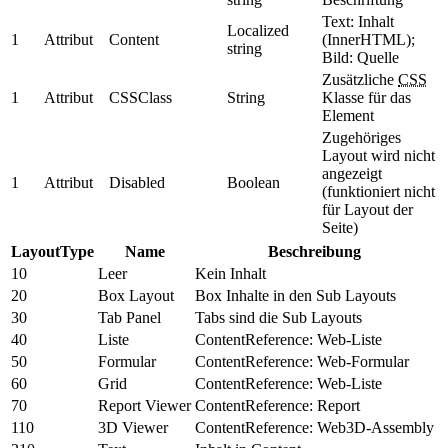
Text: Inhalt
Localized
1
Attribut
Content
(InnerHTML);
string
Bild: Quelle
Zusätzliche
CSS
1
Attribut
CSSClass
String
Klasse für das
Element
Zugehöriges
Layout wird nicht
angezeigt
1
Attribut
Disabled
Boolean
(funktioniert nicht
für Layout der
Seite)
LayoutType
Name
Beschreibung
10
Leer
Kein Inhalt
20
Box Layout
Box Inhalte in den Sub Layouts
30
Tab Panel
Tabs sind die Sub Layouts
40
Liste
ContentReference: Web-Liste
50
Formular
ContentReference: Web-Formular
60
Grid
ContentReference: Web-Liste
70
Report Viewer
ContentReference: Report
110
3D Viewer
ContentReference: Web3D-Assembly