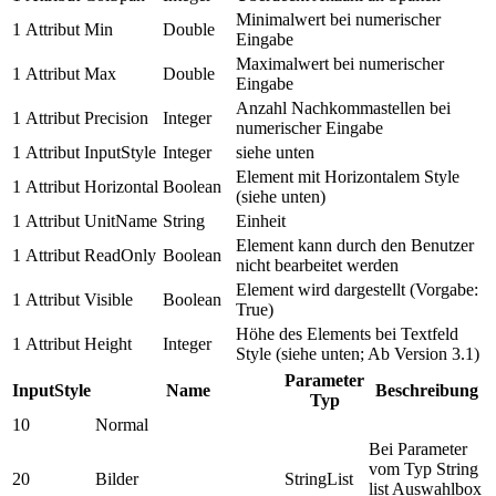
Minimalwert bei numerischer
1
Attribut
Min
Double
Eingabe
Maximalwert bei numerischer
1
Attribut
Max
Double
Eingabe
Anzahl Nachkommastellen bei
1
Attribut
Precision
Integer
numerischer Eingabe
1
Attribut
InputStyle
Integer
siehe unten
Element mit Horizontalem Style
1
Attribut
Horizontal
Boolean
(siehe unten)
1
Attribut
UnitName
String
Einheit
Element kann durch den Benutzer
1
Attribut
ReadOnly
Boolean
nicht bearbeitet werden
Element wird dargestellt (Vorgabe:
1
Attribut
Visible
Boolean
True)
Höhe des Elements bei Textfeld
1
Attribut
Height
Integer
Style (siehe unten; Ab Version 3.1)
Parameter
InputStyle
Name
Beschreibung
Typ
10
Normal
Bei Parameter
vom Typ String
20
Bilder
StringList
list Auswahlbox