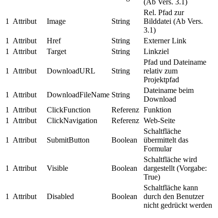
(Ab Vers. 3.1)
Rel. Pfad zur
1
Attribut
Image
String
Bilddatei (Ab Vers.
3.1)
1
Attribut
Href
String
Externer Link
1
Attribut
Target
String
Linkziel
Pfad und Dateiname
1
Attribut
DownloadURL
String
relativ zum
Projektpfad
Dateiname beim
1
Attribut
DownloadFileName
String
Download
1
Attribut
ClickFunction
Referenz
Funktion
1
Attribut
ClickNavigation
Referenz
Web-Seite
Schaltfläche
1
Attribut
SubmitButton
Boolean
übermittelt das
Formular
Schaltfläche wird
1
Attribut
Visible
Boolean
dargestellt (Vorgabe:
True)
Schaltfläche kann
1
Attribut
Disabled
Boolean
durch den Benutzer
nicht gedrückt werden