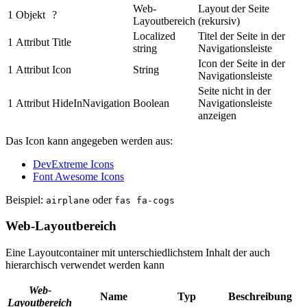
Web-
Layout der Seite
1
Objekt
?
Layoutbereich
(rekursiv)
Localized
Titel der Seite in der
1
Attribut
Title
string
Navigationsleiste
Icon der Seite in der
1
Attribut
Icon
String
Navigationsleiste
Seite nicht in der
1
Attribut
HideInNavigation
Boolean
Navigationsleiste
anzeigen
Das Icon kann angegeben werden aus:
DevExtreme Icons
Font Awesome Icons
Beispiel:
oder
airplane
fas fa-cogs
Web-Layoutbereich
Eine Layoutcontainer mit unterschiedlichstem Inhalt der auch
hierarchisch verwendet werden kann
Web-
Name
Typ
Beschreibung
Layoutbereich