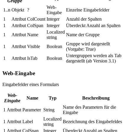
Gruppe
Web-
1..n
Objekt
?
Einzelne Eingabefelder
Eingabe
1
Attribut
ColCount
Integer
Anzahl der Spalten
1
Attribut
ColSpan
Integer
Überdeckt Anzahl an Spalten
Localized
1
Attribut
Name
Name der Gruppe
string
Gruppe wird dargestellt
1
Attribut
Visible
Boolean
(Vorgabe: True)
Untergruppen werden als Tab
1
Attribut
IsTab
Boolean
dargestellt (ab Version 3.1)
Web-Eingabe
Eingabefelder eines Formulars
Web-
Name
Typ
Beschreibung
Eingabe
Name des Parameters für die
1
Attribut
Parameter
String
Eingabe
Localized
1
Attribut
Label
Bezeichnung des Eingabefeldes
string
1
Attribut
ColSpan
Integer
Überdeckt Anzahl an Spalten